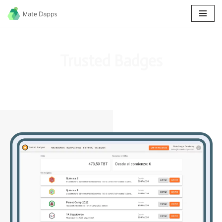
Ir
al
contenido
Trusted Badges