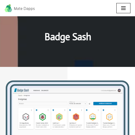
Ir
al
contenido
Badge Sash